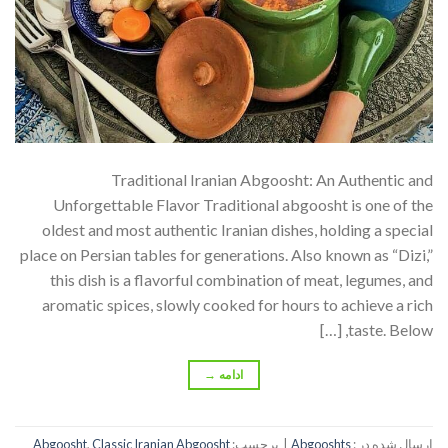
Traditional Iranian Abgoosht: An Authentic and
Unforgettable Flavor Traditional abgoosht is one of the
oldest and most authentic Iranian dishes, holding a special
place on Persian tables for generations. Also known as “Dizi,”
this dish is a flavorful combination of meat, legumes, and
aromatic spices, slowly cooked for hours to achieve a rich
taste. Below, […]
ادامه
→
ارسال شده در :
Abgooshts
|
برچسب:
Classic Iranian Abgoosht
,
Abgoosht